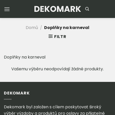
Přeskočit
na
obsah
Domů
/
Doplňky na karneval
FILTR
Doplňky na karneval
Vašemu výběru neodpovídají žádné produkty.
DEKOMARK
Dekomark byl založen s cílem poskytovat široký
výběr výzdoby a produktů pro oslavy za přijatelné