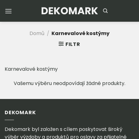
Přeskočit
na
obsah
Domů
/
Karnevalové kostýmy
FILTR
Karnevalové kostýmy
Vašemu výběru neodpovídají žádné produkty.
DEKOMARK
Dekomark byl založen s cílem poskytovat široký
výběr výzdoby a produktů pro oslavy za přijatelné