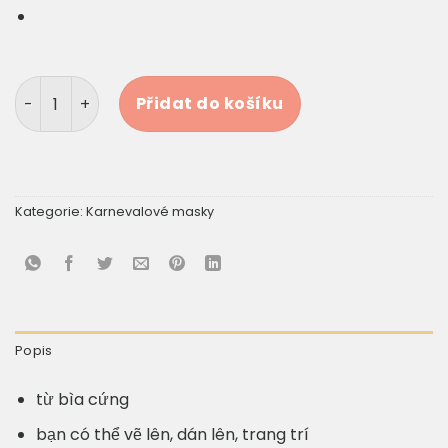
Bílá maska k domalování množství
Přidat do košíku
Kategorie:
Karnevalové masky
Popis
từ bìa cứng
bạn có thể vẽ lên, dán lên, trang trí